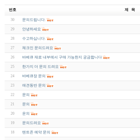
번호
제 목
30
문의드립니다.
29
안녕하세요
28
수고하십니다.
27
체크인 문의드려요
26
바베큐 재료 내부에서 구매 가능한지 궁금합니다
25
한가지 더 문의 드려요
24
바베큐장 문의
23
애견동반 문의
22
문의
21
문의
20
운의
19
문의드려요
18
텐트존 예약 문의