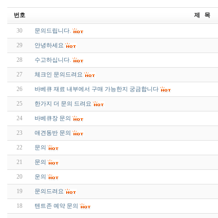
번호
제 목
30
문의드립니다.
29
안녕하세요
28
수고하십니다.
27
체크인 문의드려요
26
바베큐 재료 내부에서 구매 가능한지 궁금합니다
25
한가지 더 문의 드려요
24
바베큐장 문의
23
애견동반 문의
22
문의
21
문의
20
운의
19
문의드려요
18
텐트존 예약 문의